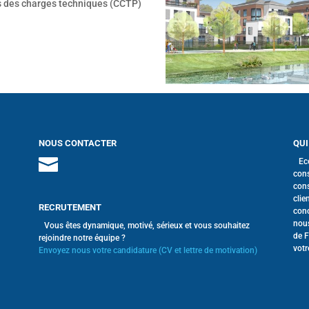
rs des charges techniques (CCTP)
NOUS CONTACTER
QUI
Ec
cons
cons
clie
RECRUTEMENT
conc
nous
Vous êtes dynamique, motivé, sérieux et vous souhaitez
de F
rejoindre notre équipe ?
votr
Envoyez nous votre candidature (CV et lettre de motivation)