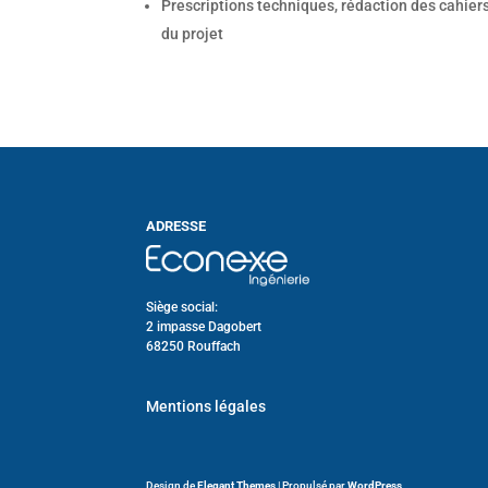
Prescriptions techniques, rédaction des cahie
du projet
ADRESSE
Siège social:
2 impasse Dagobert
68250 Rouffach
Mentions légales
Design de
Elegant Themes
| Propulsé par
WordPress