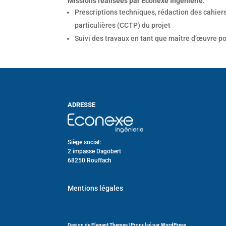
Missions réalisées par Econexe Ingénierie:
Prescriptions techniques, rédaction des cahier
particulières (CCTP) du projet
Suivi des travaux en tant que maître d’œuvre p
ADRESSE
Siège social:
2 impasse Dagobert
68250 Rouffach
Mentions légales
Design de
Elegant Themes
| Propulsé par
WordPress