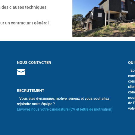
s des clauses techniques
our un contractant général
NOUS CONTACTER
QUI
Ec
cons
cons
clie
RECRUTEMENT
conc
nous
Vous êtes dynamique, motivé, sérieux et vous souhaitez
de F
rejoindre notre équipe ?
votr
Envoyez nous votre candidature (CV et lettre de motivation)