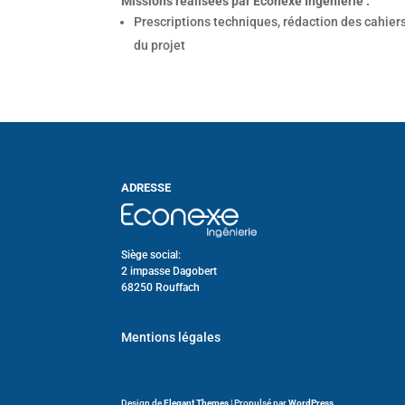
Missions réalisées par Econexe Ingénierie :
Prescriptions techniques, rédaction des cahie
du projet
ADRESSE
Siège social:
2 impasse Dagobert
68250 Rouffach
Mentions légales
Design de
Elegant Themes
| Propulsé par
WordPress