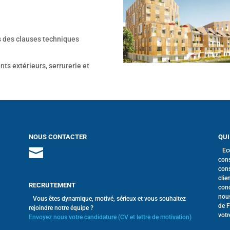
s des clauses techniques
nts extérieurs, serrurerie et
NOUS CONTACTER
QUI
Ec
cons
cons
clie
RECRUTEMENT
conc
nous
Vous êtes dynamique, motivé, sérieux et vous souhaitez
de F
rejoindre notre équipe ?
votr
Envoyez nous votre candidature (CV et lettre de motivation)